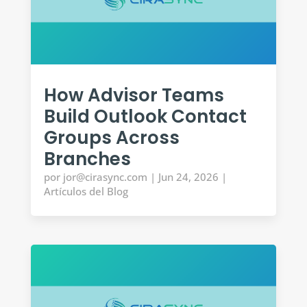
How Advisor Teams
Build Outlook Contact
Groups Across
Branches
por
jor@cirasync.com
|
Jun 24, 2026
|
Artículos del Blog