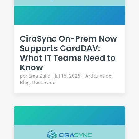
CiraSync On-Prem Now
Supports CardDAV:
What IT Teams Need to
Know
por
Ema Zulic
|
Jul 15, 2026
|
Artículos del
Blog
,
Destacado