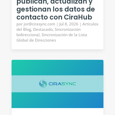
publican, actualizan y
gestionan los datos de
contacto con CiraHub
por
jor@cirasync.com
|
Jul 8, 2026
|
Artículos
del Blog
,
Destacado
,
Sincronización
bidireccional
,
Sincronización de la Lista
Global de Direcciones