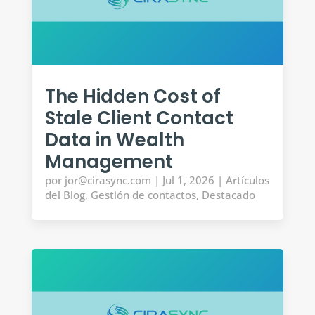
The Hidden Cost of
Stale Client Contact
Data in Wealth
Management
por
jor@cirasync.com
|
Jul 1, 2026
|
Artículos
del Blog
,
Gestión de contactos
,
Destacado