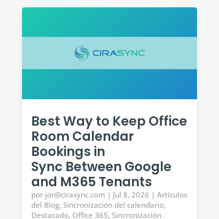
Best Way to Keep Office
Room Calendar
Bookings in
Sync Between Google
and M365 Tenants
por
jor@cirasync.com
|
Jul 8, 2026
|
Artículos
del Blog
,
Sincronización del calendario
,
Destacado
,
Office 365
,
Sincronización