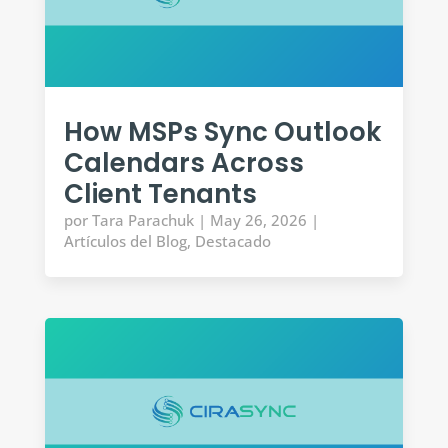
How MSPs Sync Outlook
Calendars Across
Client Tenants
por
Tara Parachuk
|
May 26, 2026
|
Artículos del Blog
,
Destacado