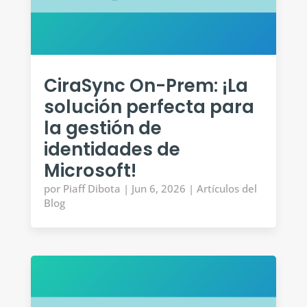
CiraSync On-Prem: ¡La
solución perfecta para
la gestión de
identidades de
Microsoft!
por
Piaff Dibota
|
Jun 6, 2026
|
Artículos del
Blog