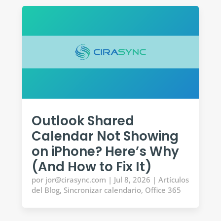
Outlook Shared
Calendar Not Showing
on iPhone? Here’s Why
(And How to Fix It)
por
jor@cirasync.com
|
Jul 8, 2026
|
Artículos
del Blog
,
Sincronizar calendario
,
Office 365