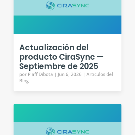
Actualización del
producto CiraSync —
Septiembre de 2025
por
Piaff Dibota
|
Jun 6, 2026
|
Artículos del
Blog