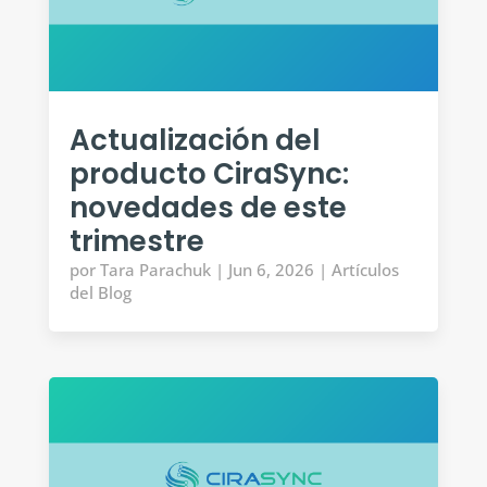
Actualización del
producto CiraSync:
novedades de este
trimestre
por
Tara Parachuk
|
Jun 6, 2026
|
Artículos
del Blog