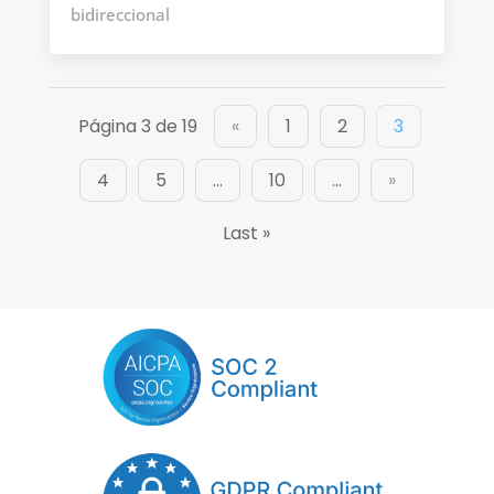
bidireccional
Página 3 de 19
«
1
2
3
4
5
...
10
...
»
Last »