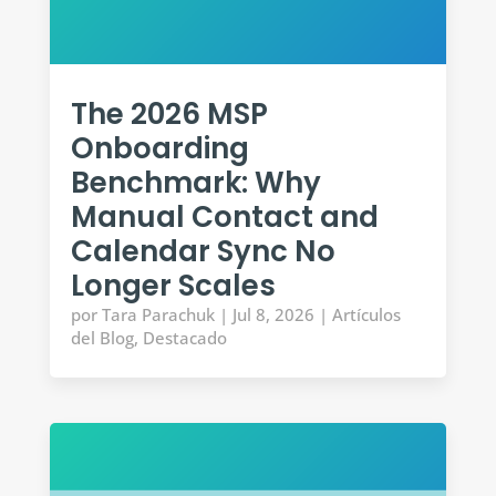
The 2026 MSP
Onboarding
Benchmark: Why
Manual Contact and
Calendar Sync No
Longer Scales
por
Tara Parachuk
|
Jul 8, 2026
|
Artículos
del Blog
,
Destacado