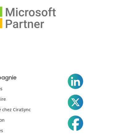
agnie
os
ire
é chez CiraSync
on
es