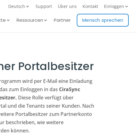
Deutsch
Support
Über uns
Kontakt
Einloggen
kte
Ressourcen
Partner
Mensch sprechen
er Portalbesitzer
ogramm wird per E-Mail eine Einladung
, das zum Einloggen in das
CiraSync
sitzer.
Diese Rolle verfügt über
rtal und die Tenants seiner Kunden. Nach
eitere Portalbesitzer zum Partnerkonto
r beschrieben, wie weitere
erden können.