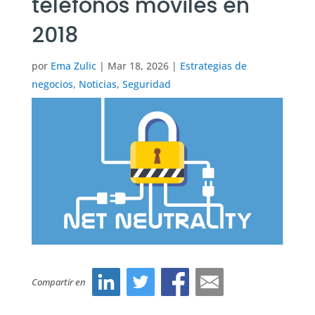
teléfonos móviles en
2018
por
Ema Zulic
|
Mar 18, 2026
|
Estrategias de
negocios
,
Noticias
,
Seguridad
Compartir en