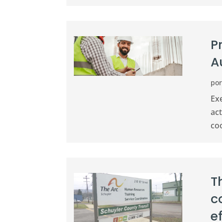
P
A
po
Ex
act
coo
T
c
ef