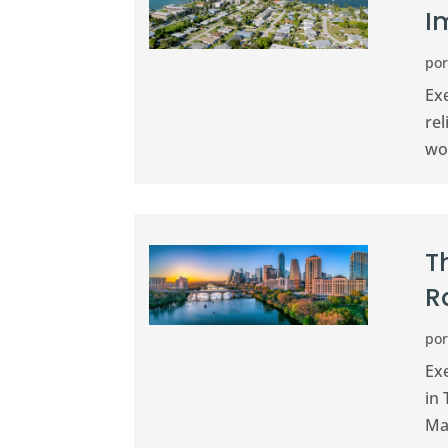
I
po
Ex
rel
wo
T
R
po
Ex
in
Ma