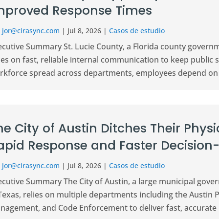
mproved Response Times
r
jor@cirasync.com
|
Jul 8, 2026
|
Casos de estudio
ecutive Summary St. Lucie County, a Florida county governm
ies on fast, reliable internal communication to keep public 
rkforce spread across departments, employees depend on a
he City of Austin Ditches Their Phys
apid Response and Faster Decision
r
jor@cirasync.com
|
Jul 8, 2026
|
Casos de estudio
ecutive Summary The City of Austin, a large municipal gover
 Texas, relies on multiple departments including the Austi
nagement, and Code Enforcement to deliver fast, accurate pu