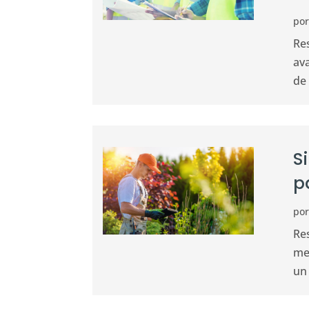
po
Re
av
de 
S
p
po
Re
me
un