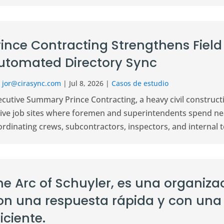
rince Contracting Strengthens Fie
utomated Directory Sync
r
jor@cirasync.com
|
Jul 8, 2026
|
Casos de estudio
ecutive Summary Prince Contracting, a heavy civil construc
ive job sites where foremen and superintendents spend nearl
rdinating crews, subcontractors, inspectors, and internal t
he Arc of Schuyler, es una organizac
on una respuesta rápida y con una
iciente.