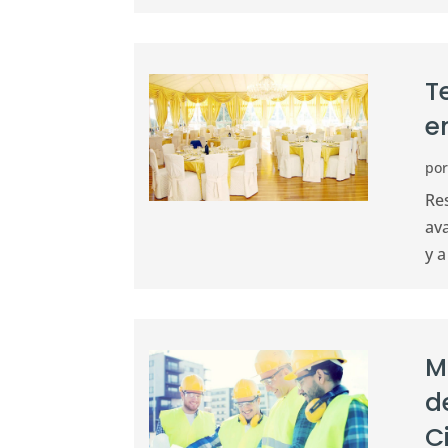
T
e
po
Re
av
y a
M
d
C