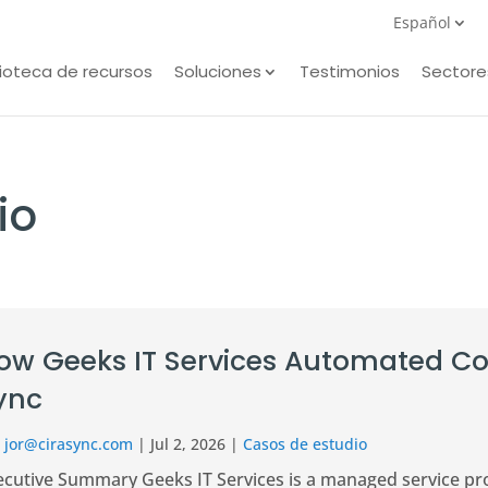
Español
lioteca de recursos
Soluciones
Testimonios
Sectore
io
ow Geeks IT Services Automated 
ync
r
jor@cirasync.com
|
Jul 2, 2026
|
Casos de estudio
ecutive Summary Geeks IT Services is a managed service pro