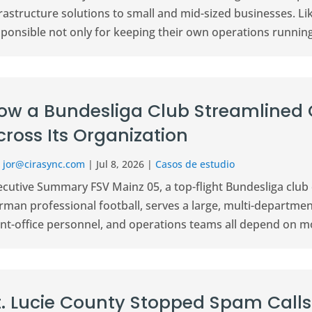
rastructure solutions to small and mid-sized businesses. Li
ponsible not only for keeping their own operations running 
ow a Bundesliga Club Streamline
cross Its Organization
r
jor@cirasync.com
|
Jul 8, 2026
|
Casos de estudio
cutive Summary FSV Mainz 05, a top-flight Bundesliga club 
rman professional football, serves a large, multi-departmen
nt-office personnel, and operations teams all depend on mob
t. Lucie County Stopped Spam Calls 