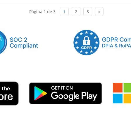
Página 1 de 3
1
2
3
»