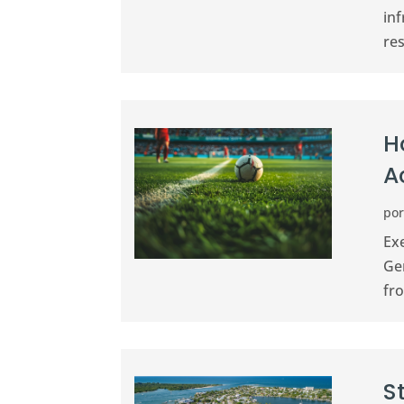
inf
res
H
A
po
Exe
Ge
fro
S