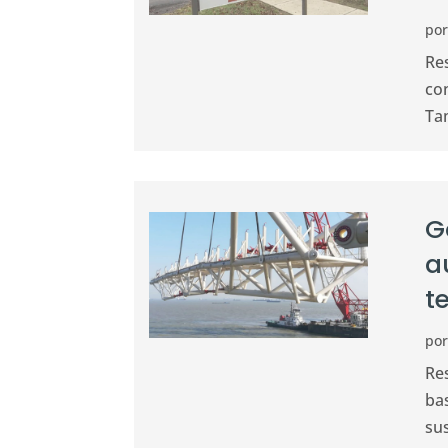
po
Re
co
Tam
G
a
t
po
Re
bas
sus