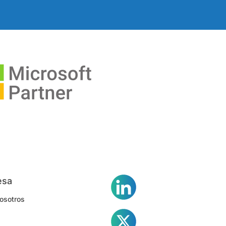
esa
osotros