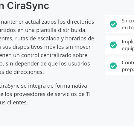
en CiraSync
Sincr
mantener actualizados los directorios

en to
tidos en una plantilla distribuida.
entes, rutas de escalada y horarios de
Impl

 sus dispositivos móviles sin mover
equip
enen un control centralizado sobre
Contr
o, sin depender de que los usuarios

prepa
as de direcciones.
iraSync se integra de forma nativa
e los proveedores de servicios de TI
us clientes.