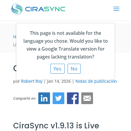
This page is not available for the
Home
>
Notas de publicación
>
CiraSync v1.9.13 is
language you chose. Would you like to
Live
view a Google Translate version for
pages lacking translation?
CiraSync v1.9.13 is Live
Yes
No
por
Robert Roy
|
Jan 14, 2026
|
Notas de publicación
Compartir en
CiraSync v1.9.13 is Live