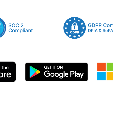
Vous serez redirigé vers
STEP 1: Select Public F