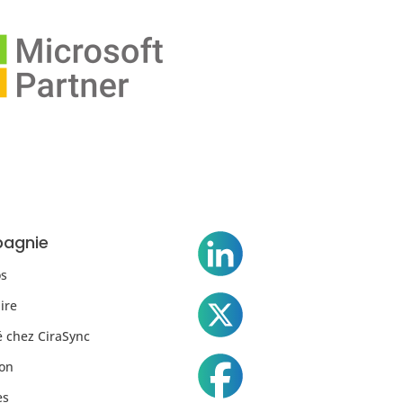
agnie
os
ire
é chez CiraSync
on
es