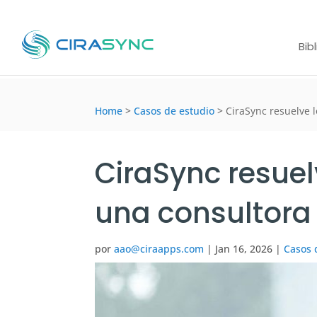
Bib
Home
>
Casos de estudio
>
CiraSync resuelve 
CiraSync resue
una consultora
por
aao@ciraapps.com
|
Jan 16, 2026
|
Casos 