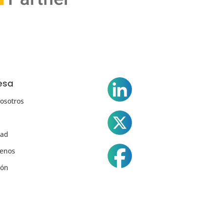
esa
osotros
dad
tenos
ión