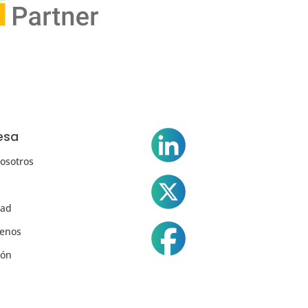
esa
osotros
dad
tenos
ión