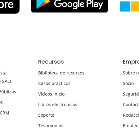
Recursos
Empr
ista
Biblioteca de recursos
Sobre n
 (GAL)
Casos prácticos
Socio
Públicas
Vídeos Inicio
Seguri
os
Libros electrónicos
Contac
s CRM
Soporte
Redacc
Testimonios
Empleo