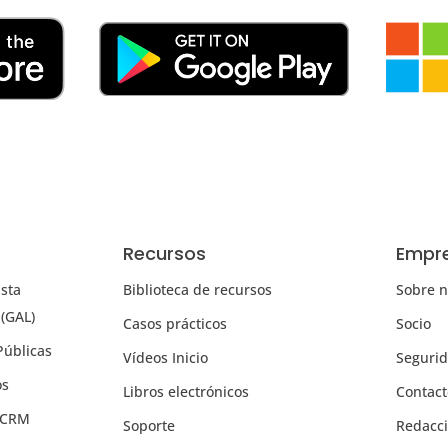
Recursos
Empr
ista
Biblioteca de recursos
Sobre n
 (GAL)
Casos prácticos
Socio
Públicas
Vídeos Inicio
Seguri
os
Libros electrónicos
Contac
s CRM
Soporte
Redacc