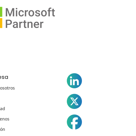
esa
osotros
dad
tenos
ión