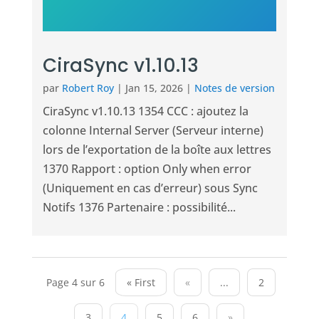
CiraSync v1.10.13
par
Robert Roy
|
Jan 15, 2026
|
Notes de version
CiraSync v1.10.13 1354 CCC : ajoutez la
colonne Internal Server (Serveur interne)
lors de l’exportation de la boîte aux lettres
1370 Rapport : option Only when error
(Uniquement en cas d’erreur) sous Sync
Notifs 1376 Partenaire : possibilité...
Page 4 sur 6
« First
«
...
2
3
4
5
6
»