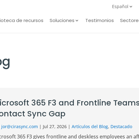
Español
lioteca de recursos
Soluciones
Testimonios
Sectore
og
icrosoft 365 F3 and Frontline Teams
ontact Sync Gap
r
jor@cirasync.com
|
Jul 27, 2026
|
Artículos del Blog
,
Destacado
rosoft 365 F3 gives frontline and deskless employees an af