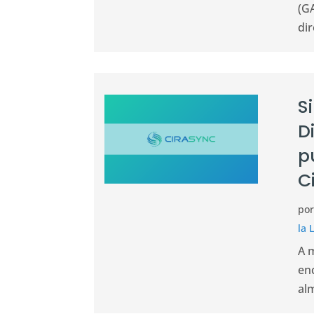
(G
dir
S
D
p
C
po
la 
A 
en
al