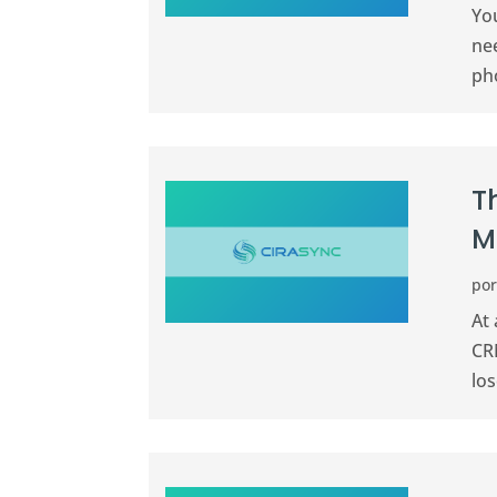
You
nee
ph
T
M
po
At 
CRM
los