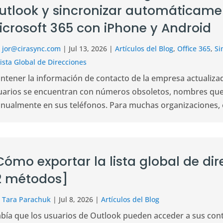
utlook y sincronizar automáticame
icrosoft 365 con iPhone y Android
r
jor@cirasync.com
|
Jul 13, 2026
|
Artículos del Blog
,
Office 365
,
Si
Lista Global de Direcciones
ntener la información de contacto de la empresa actualizada
uarios se encuentran con números obsoletos, nombres que
nualmente en sus teléfonos. Para muchas organizaciones, e
Cómo exportar la lista global de di
2 métodos]
r
Tara Parachuk
|
Jul 8, 2026
|
Artículos del Blog
abía que los usuarios de Outlook pueden acceder a sus conta