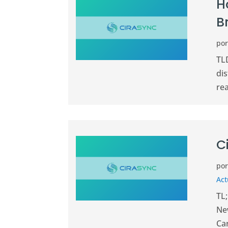
H
B
po
TL
di
rea
C
po
Act
TL;
New
Ca