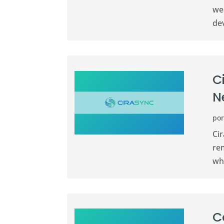
we
dev
C
N
po
Ci
re
whe
C