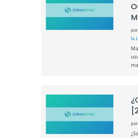
O
M
po
la 
Ma
us
ma
¿
[
po
¿S