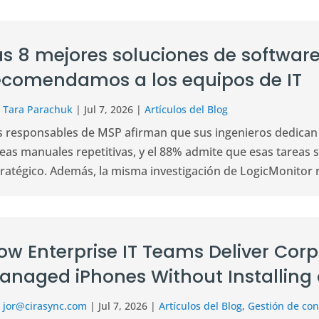
as 8 mejores soluciones de softwar
ecomendamos a los equipos de IT
r
Tara Parachuk
|
Jul 7, 2026
|
Artículos del Blog
s responsables de MSP afirman que sus ingenieros dedican
eas manuales repetitivas, y el 88% admite que esas tareas s
tratégico. Además, la misma investigación de LogicMonitor r
ow Enterprise IT Teams Deliver Cor
anaged iPhones Without Installing
r
jor@cirasync.com
|
Jul 7, 2026
|
Artículos del Blog
,
Gestión de con