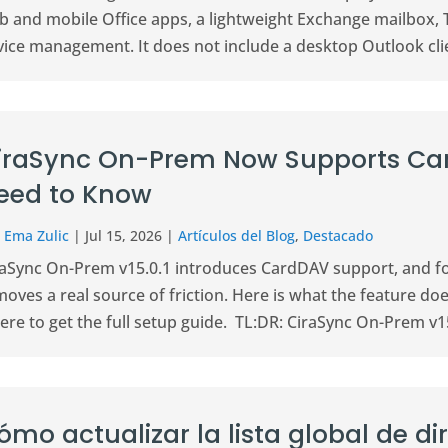
b and mobile Office apps, a lightweight Exchange mailbox,
ice management. It does not include a desktop Outlook clien
iraSync On-Prem Now Supports Ca
eed to Know
r
Ema Zulic
|
Jul 15, 2026
|
Artículos del Blog
,
Destacado
raSync On-Prem v15.0.1 introduces CardDAV support, and for
moves a real source of friction. Here is what the feature d
re to get the full setup guide. TL:DR: CiraSync On-Prem v15
ómo actualizar la lista global de d