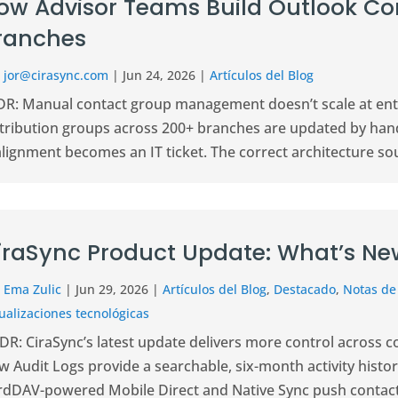
ow Advisor Teams Build Outlook Co
ranches
r
jor@cirasync.com
|
Jun 24, 2026
|
Artículos del Blog
DR: Manual contact group management doesn’t scale at enter
stribution groups across 200+ branches are updated by hand
lignment becomes an IT ticket. The correct architecture sou
iraSync Product Update: What’s N
r
Ema Zulic
|
Jun 29, 2026
|
Artículos del Blog
,
Destacado
,
Notas de
ualizaciones tecnológicas
DR: CiraSync’s latest update delivers more control across c
 Audit Logs provide a searchable, six-month activity histo
rdDAV-powered Mobile Direct and Native Sync push contacts 