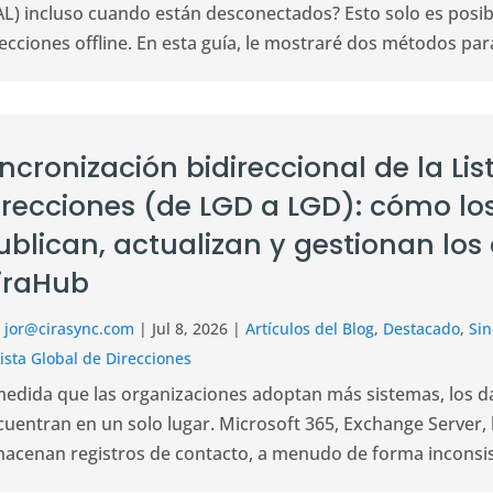
AL) incluso cuando están desconectados? Esto solo es posibl
ecciones offline. En esta guía, le mostraré dos métodos para 
incronización bidireccional de la Li
irecciones (de LGD a LGD): cómo los
ublican, actualizan y gestionan los
iraHub
r
jor@cirasync.com
|
Jul 8, 2026
|
Artículos del Blog
,
Destacado
,
Sin
Lista Global de Direcciones
medida que las organizaciones adoptan más sistemas, los da
cuentran en un solo lugar. Microsoft 365, Exchange Server,
macenan registros de contacto, a menudo de forma inconsist