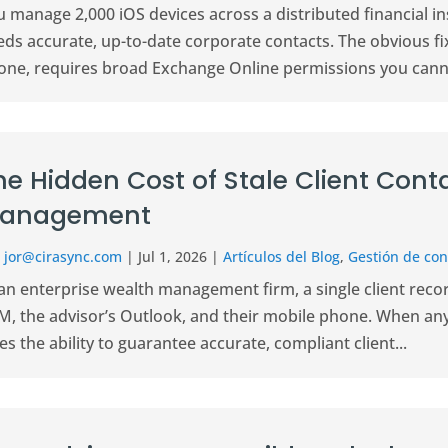
 manage 2,000 iOS devices across a distributed financial in
ds accurate, up-to-date corporate contacts. The obvious fix
one, requires broad Exchange Online permissions you cannot
he Hidden Cost of Stale Client Cont
anagement
r
jor@cirasync.com
|
Jul 1, 2026
|
Artículos del Blog
,
Gestión de con
an enterprise wealth management firm, a single client record 
, the advisor’s Outlook, and their mobile phone. When any o
es the ability to guarantee accurate, compliant client...