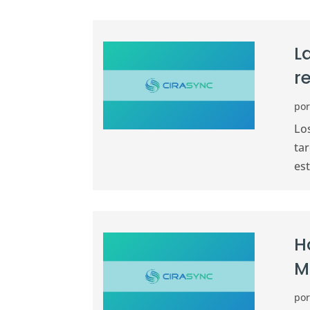
L
r
po
Lo
tar
es
H
M
po