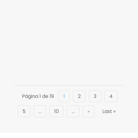
Piaff Dibota
Página 1 de 19
1
2
3
4
5
...
10
...
»
Last »