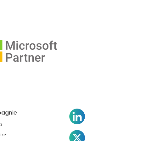
agnie
os
ire