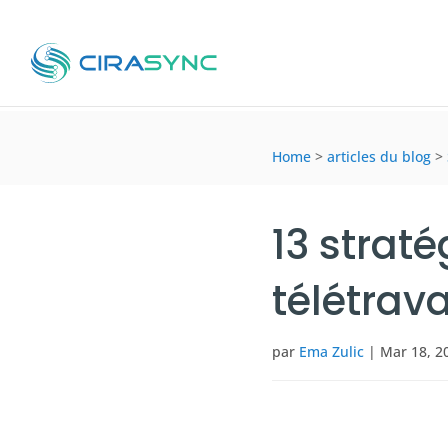
Home
>
articles du blog
>
13 straté
télétrava
par
Ema Zulic
|
Mar 18, 2