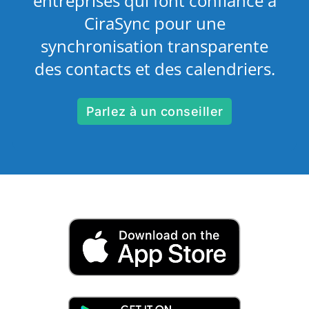
entreprises qui font confiance à
CiraSync pour une
synchronisation transparente
des contacts et des calendriers.
Parlez à un conseiller