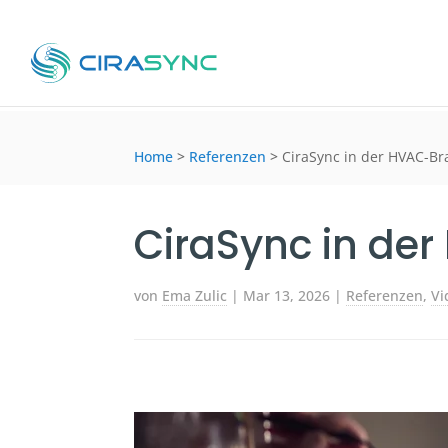
Home
>
Referenzen
>
CiraSync in der HVAC-B
CiraSync in de
von
Ema Zulic
|
Mar 13, 2026
|
Referenzen
,
Vi