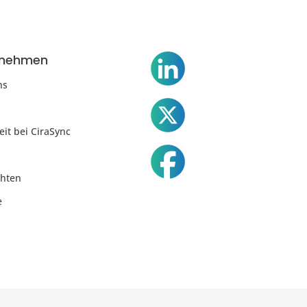
rnehmen
ns
eit bei CiraSync
chten
e