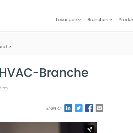
Lösungen
Branchen
Produ
ranche
r HVAC-Branche
deos
Share on