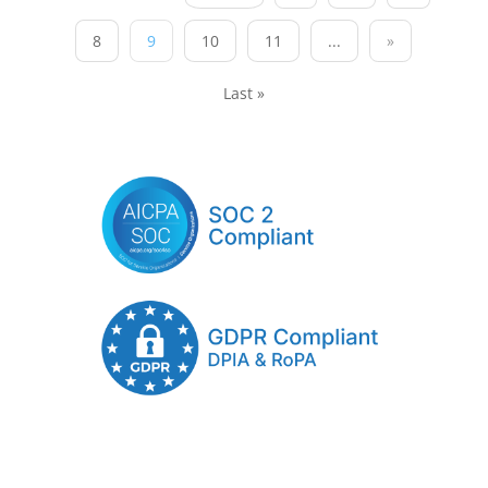
8
9
10
11
...
»
Last »